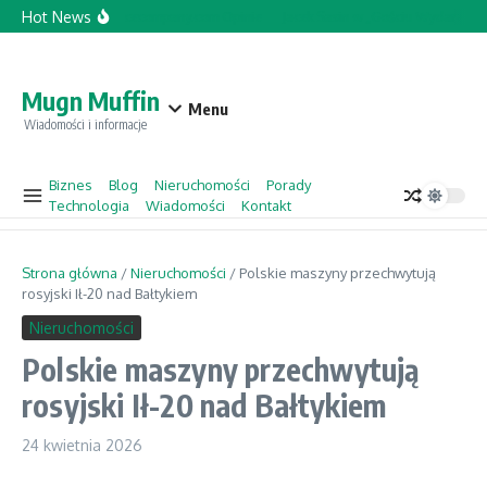
Przejdź do treści
Hot News
Topforcecompany.com Opinie
Jacek Sasin w „Gościu Wydarzeń” 
Mugn Muffin
Menu
Wiadomości i informacje
Biznes
Blog
Nieruchomości
Porady
Technologia
Wiadomości
Kontakt
Strona główna
/
Nieruchomości
/
Polskie maszyny przechwytują
rosyjski Ił-20 nad Bałtykiem
Nieruchomości
Polskie maszyny przechwytują
rosyjski Ił-20 nad Bałtykiem
24 kwietnia 2026