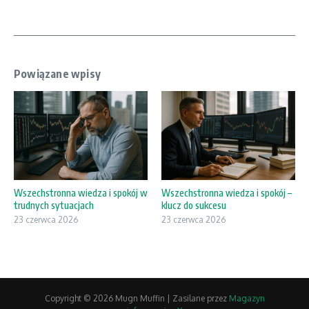
Powiązane wpisy
Wszechstronna wiedza i spokój w
Wszechstronna wiedza i spokój –
trudnych sytuacjach
klucz do sukcesu
23 czerwca 2026
23 czerwca 2026
Copyright © 2026 Mugn Muffin | Zasilane przez
Magazyn