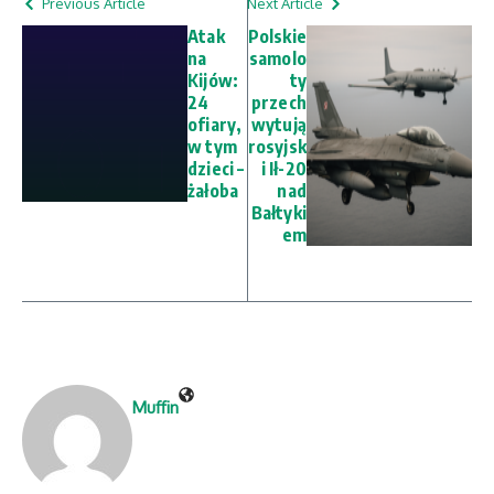
Previous Article
Next Article
Atak
Polskie
na
samolo
Kijów:
ty
24
przech
ofiary,
wytują
w tym
rosyjsk
dzieci –
i Ił-20
żałoba
nad
Bałtyki
em
Muffin