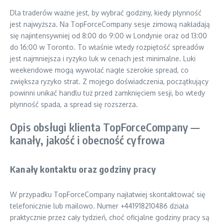
Dla traderów ważne jest, by wybrać godziny, kiedy płynność
jest najwyższa. Na TopForceCompany sesje zimową nakładają
się najintensywniej od 8:00 do 9:00 w Londynie oraz od 13:00
do 16:00 w Toronto. To właśnie wtedy rozpiętość spreadów
jest najmniejsza i ryzyko luk w cenach jest minimalne. Luki
weekendowe mogą wywołać nagłe szerokie spread, co
zwiększa ryzyko strat. Z mojego doświadczenia, początkujący
powinni unikać handlu tuż przed zamknięciem sesji, bo wtedy
płynność spada, a spread się rozszerza.
Opis obsługi klienta TopForceCompany —
kanały, jakość i obecność cyfrowa
Kanały kontaktu oraz godziny pracy
W przypadku TopForceCompany najłatwiej skontaktować się
telefonicznie lub mailowo. Numer +441918210486 działa
praktycznie przez cały tydzień, choć oficjalne godziny pracy są