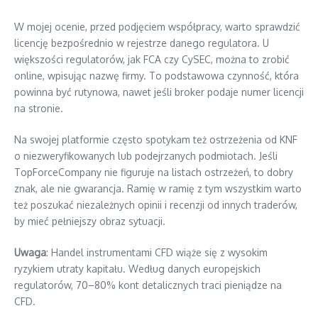
W mojej ocenie, przed podjęciem współpracy, warto sprawdzić
licencję bezpośrednio w rejestrze danego regulatora. U
większości regulatorów, jak FCA czy CySEC, można to zrobić
online, wpisując nazwę firmy. To podstawowa czynność, która
powinna być rutynowa, nawet jeśli broker podaje numer licencji
na stronie.
Na swojej platformie często spotykam też ostrzeżenia od KNF
o niezweryfikowanych lub podejrzanych podmiotach. Jeśli
TopForceCompany nie figuruje na listach ostrzeżeń, to dobry
znak, ale nie gwarancja. Ramię w ramię z tym wszystkim warto
też poszukać niezależnych opinii i recenzji od innych traderów,
by mieć pełniejszy obraz sytuacji.
Uwaga
: Handel instrumentami CFD wiąże się z wysokim
ryzykiem utraty kapitału. Według danych europejskich
regulatorów, 70–80% kont detalicznych traci pieniądze na
CFD.