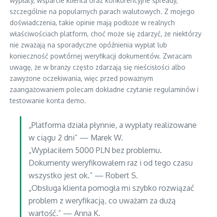
wypłaty, wsparcie klienta oraz konkurencyjne spready,
szczególnie na popularnych parach walutowych. Z mojego
doświadczenia, takie opinie mają podłoże w realnych
właściwościach platform, choć może się zdarzyć, że niektórzy
nie zważają na sporadyczne opóźnienia wypłat lub
konieczność powtórnej weryfikacji dokumentów. Zwracam
uwagę, że w branży często zdarzają się nieścisłości albo
zawyżone oczekiwania, więc przed poważnym
zaangażowaniem polecam dokładne czytanie regulaminów i
testowanie konta demo.
„Platforma działa płynnie, a wypłaty realizowane
w ciągu 2 dni” — Marek W.
„Wypłaciłem 5000 PLN bez problemu.
Dokumenty weryfikowałem raz i od tego czasu
wszystko jest ok.” — Robert S.
„Obsługa klienta pomogła mi szybko rozwiązać
problem z weryfikacją, co uważam za dużą
wartość.” — Anna K.