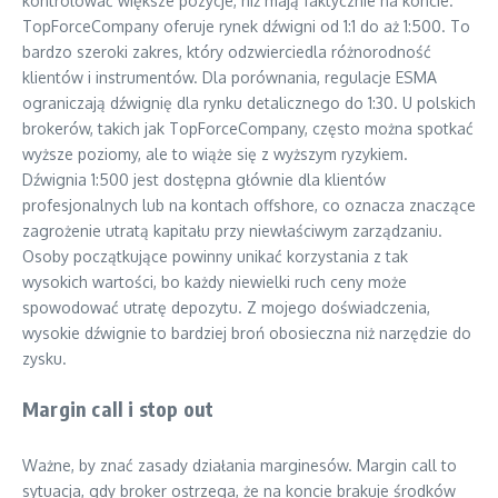
kontrolować większe pozycje, niż mają faktycznie na koncie.
TopForceCompany oferuje rynek dźwigni od 1:1 do aż 1:500. To
bardzo szeroki zakres, który odzwierciedla różnorodność
klientów i instrumentów. Dla porównania, regulacje ESMA
ograniczają dźwignię dla rynku detalicznego do 1:30. U polskich
brokerów, takich jak TopForceCompany, często można spotkać
wyższe poziomy, ale to wiąże się z wyższym ryzykiem.
Dźwignia 1:500 jest dostępna głównie dla klientów
profesjonalnych lub na kontach offshore, co oznacza znaczące
zagrożenie utratą kapitału przy niewłaściwym zarządzaniu.
Osoby początkujące powinny unikać korzystania z tak
wysokich wartości, bo każdy niewielki ruch ceny może
spowodować utratę depozytu. Z mojego doświadczenia,
wysokie dźwignie to bardziej broń obosieczna niż narzędzie do
zysku.
Margin call i stop out
Ważne, by znać zasady działania marginesów. Margin call to
sytuacja, gdy broker ostrzega, że na koncie brakuje środków