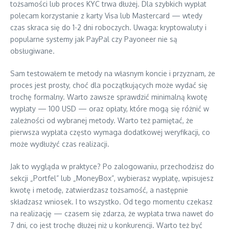
tożsamości lub proces KYC trwa dłużej. Dla szybkich wypłat
polecam korzystanie z karty Visa lub Mastercard — wtedy
czas skraca się do 1-2 dni roboczych. Uwaga: kryptowaluty i
popularne systemy jak PayPal czy Payoneer nie są
obsługiwane.
Sam testowałem te metody na własnym koncie i przyznam, że
proces jest prosty, choć dla początkujących może wydać się
trochę formalny. Warto zawsze sprawdzić minimalną kwotę
wypłaty — 100 USD — oraz opłaty, które mogą się różnić w
zależności od wybranej metody. Warto też pamiętać, że
pierwsza wypłata często wymaga dodatkowej weryfikacji, co
może wydłużyć czas realizacji.
Jak to wygląda w praktyce? Po zalogowaniu, przechodzisz do
sekcji „Portfel” lub „MoneyBox”, wybierasz wypłatę, wpisujesz
kwotę i metodę, zatwierdzasz tożsamość, a następnie
składzasz wniosek. I to wszystko. Od tego momentu czekasz
na realizację — czasem się zdarza, że wypłata trwa nawet do
7 dni, co jest trochę dłużej niż u konkurencji. Warto też być