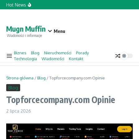
Przejdź do treści
Hot News
Topforcecompany.com Opinie
Jacek Sasin w „Gościu Wydarzeń” – co 
Mugn Muffin
Menu
Wiadomości i informacje
Biznes
Blog
Nieruchomości
Porady
Technologia
Wiadomości
Kontakt
Strona główna
/
Blog
/
Topforcecompany.com Opinie
Blog
Topforcecompany.com Opinie
2 lipca 2026