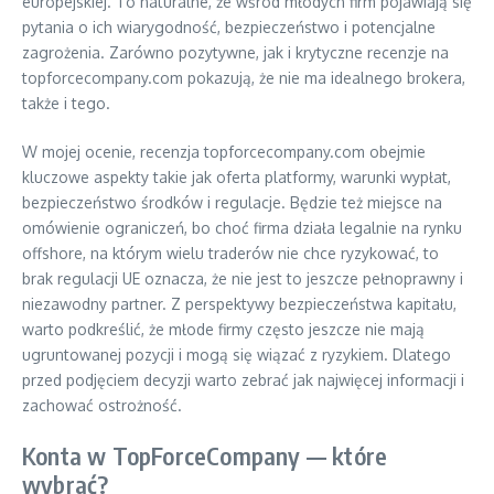
europejskiej. To naturalne, że wśród młodych firm pojawiają się
pytania o ich wiarygodność, bezpieczeństwo i potencjalne
zagrożenia. Zarówno pozytywne, jak i krytyczne recenzje na
topforcecompany.com pokazują, że nie ma idealnego brokera,
także i tego.
W mojej ocenie, recenzja topforcecompany.com obejmie
kluczowe aspekty takie jak oferta platformy, warunki wypłat,
bezpieczeństwo środków i regulacje. Będzie też miejsce na
omówienie ograniczeń, bo choć firma działa legalnie na rynku
offshore, na którym wielu traderów nie chce ryzykować, to
brak regulacji UE oznacza, że nie jest to jeszcze pełnoprawny i
niezawodny partner. Z perspektywy bezpieczeństwa kapitału,
warto podkreślić, że młode firmy często jeszcze nie mają
ugruntowanej pozycji i mogą się wiązać z ryzykiem. Dlatego
przed podjęciem decyzji warto zebrać jak najwięcej informacji i
zachować ostrożność.
Konta w TopForceCompany — które
wybrać?