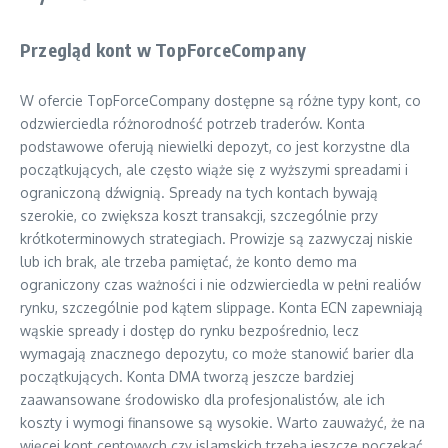
Przegląd kont w TopForceCompany
W ofercie TopForceCompany dostępne są różne typy kont, co
odzwierciedla różnorodność potrzeb traderów. Konta
podstawowe oferują niewielki depozyt, co jest korzystne dla
początkujących, ale często wiąże się z wyższymi spreadami i
ograniczoną dźwignią. Spready na tych kontach bywają
szerokie, co zwiększa koszt transakcji, szczególnie przy
krótkoterminowych strategiach. Prowizje są zazwyczaj niskie
lub ich brak, ale trzeba pamiętać, że konto demo ma
ograniczony czas ważności i nie odzwierciedla w pełni realiów
rynku, szczególnie pod kątem slippage. Konta ECN zapewniają
wąskie spready i dostęp do rynku bezpośrednio, lecz
wymagają znacznego depozytu, co może stanowić barier dla
początkujących. Konta DMA tworzą jeszcze bardziej
zaawansowane środowisko dla profesjonalistów, ale ich
koszty i wymogi finansowe są wysokie. Warto zauważyć, że na
więcej kont centowych czy islamskich trzeba jeszcze poczekać.