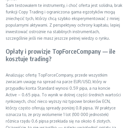
Sam testowałem te instrumenty, i choć oferta jest solidna, brak
funkcji Copy Trading i ograniczona gama egzotyków mogą
zniechęcić tych, którzy chcą szybko eksperymentować z mniej
popularnymi aktywami. Z perspektywy ochrony kapitału, lepiej
inwestować ostrożnie na stabilnych instrumentach,
szczególnie jeśli nie masz jeszcze pełnej wiedzy o rynku.
Opłaty i prowizje TopForceCompany — ile
kosztuje trading?
Analizując ofertę TopForceCompany, przede wszystkim
zwracam uwagę na spread na parze EUR/USD, który w
przypadku konta Standard wynosi 0.59 pipa, a na koncie
Active – 0.65 pipa. To wynik w dolnej części średnich wartości
rynkowych, choć nieco wyższy niż typowe brokerów ECN,
którzy często oferują spready poniżej 0.8 pipsa. W praktyce
oznacza to, że przy wolumenie 1 lot (100 000 jednostek)
różnica rzędu 0.6 pipsa przekłada się na około 6 złotych.
Oczywiście, to nie wszystko — należy uwzględnić opłaty za