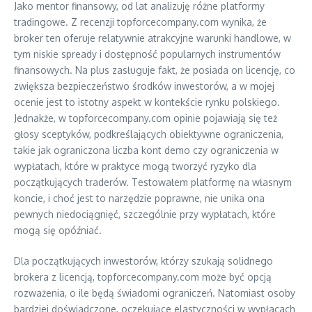
Jako mentor finansowy, od lat analizuję różne platformy
tradingowe. Z recenzji topforcecompany.com wynika, że
broker ten oferuje relatywnie atrakcyjne warunki handlowe, w
tym niskie spready i dostępność popularnych instrumentów
finansowych. Na plus zasługuje fakt, że posiada on licencję, co
zwiększa bezpieczeństwo środków inwestorów, a w mojej
ocenie jest to istotny aspekt w kontekście rynku polskiego.
Jednakże, w topforcecompany.com opinie pojawiają się też
głosy sceptyków, podkreślających obiektywne ograniczenia,
takie jak ograniczona liczba kont demo czy ograniczenia w
wypłatach, które w praktyce mogą tworzyć ryzyko dla
początkujących traderów. Testowałem platformę na własnym
koncie, i choć jest to narzędzie poprawne, nie unika ona
pewnych niedociągnięć, szczególnie przy wypłatach, które
mogą się opóźniać.
Dla początkujących inwestorów, którzy szukają solidnego
brokera z licencją, topforcecompany.com może być opcją
rozważenia, o ile będą świadomi ograniczeń. Natomiast osoby
bardziej doświadczone, oczekujące elastyczności w wypłacach