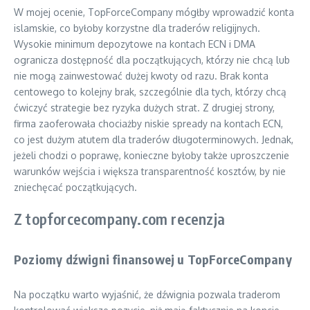
W mojej ocenie, TopForceCompany mógłby wprowadzić konta
islamskie, co byłoby korzystne dla traderów religijnych.
Wysokie minimum depozytowe na kontach ECN i DMA
ogranicza dostępność dla początkujących, którzy nie chcą lub
nie mogą zainwestować dużej kwoty od razu. Brak konta
centowego to kolejny brak, szczególnie dla tych, którzy chcą
ćwiczyć strategie bez ryzyka dużych strat. Z drugiej strony,
firma zaoferowała chociażby niskie spready na kontach ECN,
co jest dużym atutem dla traderów długoterminowych. Jednak,
jeżeli chodzi o poprawę, konieczne byłoby także uproszczenie
warunków wejścia i większa transparentność kosztów, by nie
zniechęcać początkujących.
Z topforcecompany.com recenzja
Poziomy dźwigni finansowej u TopForceCompany
Na początku warto wyjaśnić, że dźwignia pozwala traderom