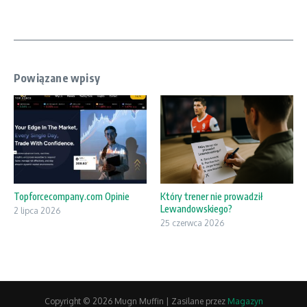
Powiązane wpisy
Topforcecompany.com Opinie
Który trener nie prowadził
Lewandowskiego?
2 lipca 2026
25 czerwca 2026
Copyright © 2026 Mugn Muffin | Zasilane przez
Magazyn