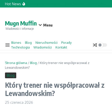
Przejdź do treści
Hot News
Topforcecompany.com Opinie
Jacek Sasin w „Gościu Wydarzeń” 
Mugn Muffin
Menu
Wiadomości i informacje
Biznes
Blog
Nieruchomości
Porady
Technologia
Wiadomości
Kontakt
Strona główna
/
Blog
/
Który trener nie współpracował z
Lewandowskim?
Blog
Który trener nie współpracował z
Lewandowskim?
25 czerwca 2026