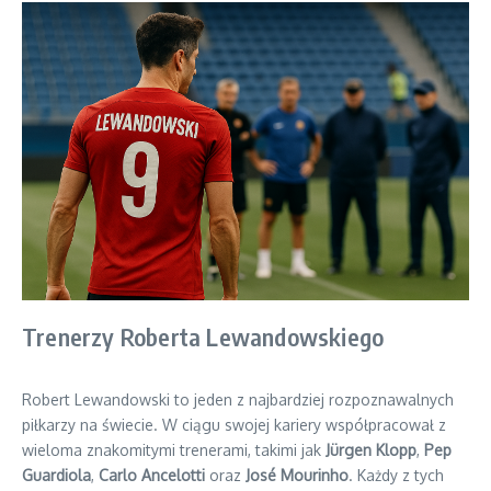
Trenerzy Roberta Lewandowskiego
Robert Lewandowski to jeden z najbardziej rozpoznawalnych
piłkarzy na świecie. W ciągu swojej kariery współpracował z
wieloma znakomitymi trenerami, takimi jak
Jürgen Klopp
,
Pep
Guardiola
,
Carlo Ancelotti
oraz
José Mourinho
. Każdy z tych