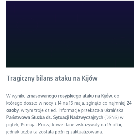
Tragiczny bilans ataku na Kijów
W wyniku
zmasowanego rosyjskiego ataku na Kijów
, do
którego doszło w nocy z 14 na 15 maja, zginęło co najmniej
24
osoby
, w tym troje dzieci. Informacje przekazała ukraińska
Państwowa Służba ds. Sytuacji Nadzwyczajnych
(DSNS) w
piątek, 15 maja. Początkowe dane wskazywały na 16 ofiar,
jednak liczba ta została później zaktualizowana.