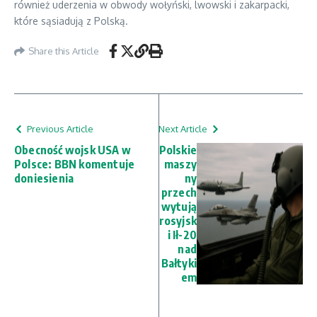
również uderzenia w obwody wołyński, lwowski i zakarpacki,
które sąsiadują z Polską.
Share this Article
Previous Article
Next Article
Obecność wojsk USA w
Polskie
Polsce: BBN komentuje
maszy
doniesienia
ny
przech
wytują
rosyjsk
i Ił-20
nad
Bałtyki
em