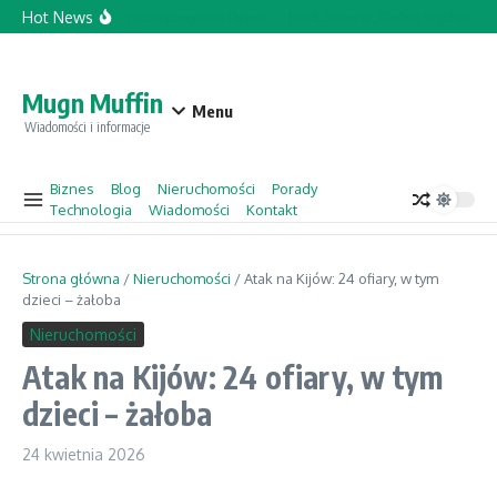
Przejdź do treści
Hot News
Topforcecompany.com Opinie
Jacek Sasin w „Gościu Wydarzeń” 
Mugn Muffin
Menu
Wiadomości i informacje
Biznes
Blog
Nieruchomości
Porady
Technologia
Wiadomości
Kontakt
Strona główna
/
Nieruchomości
/
Atak na Kijów: 24 ofiary, w tym
dzieci – żałoba
Nieruchomości
Atak na Kijów: 24 ofiary, w tym
dzieci – żałoba
24 kwietnia 2026