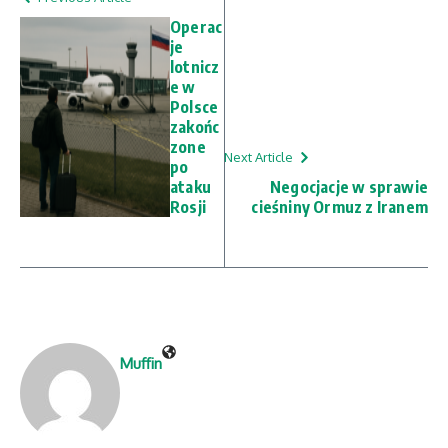
Operac
je
lotnicz
e w
Polsce
zakońc
zone
Next Article
po
ataku
Negocjacje w sprawie
Rosji
cieśniny Ormuz z Iranem
Muffin