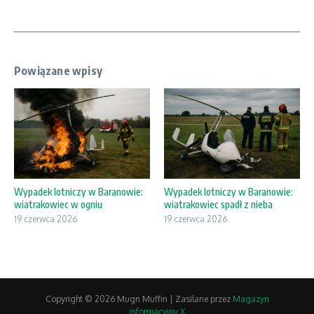
Powiązane wpisy
Wypadek lotniczy w Baranowie:
Wypadek lotniczy w Baranowie:
wiatrakowiec w ogniu
wiatrakowiec spadł z nieba
19 czerwca 2026
19 czerwca 2026
Copyright © 2026 Mugn Muffin | Zasilane przez
Magazyn
informacyjny X