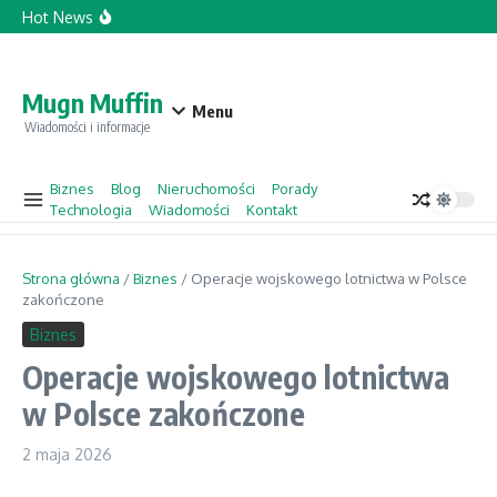
Przejdź do treści
Hot News
Topforcecompany.com Opinie
Jacek Sasin w „Gościu Wydarzeń” –
Mugn Muffin
Menu
Wiadomości i informacje
Biznes
Blog
Nieruchomości
Porady
Technologia
Wiadomości
Kontakt
Strona główna
/
Biznes
/
Operacje wojskowego lotnictwa w Polsce
zakończone
Biznes
Operacje wojskowego lotnictwa
w Polsce zakończone
2 maja 2026