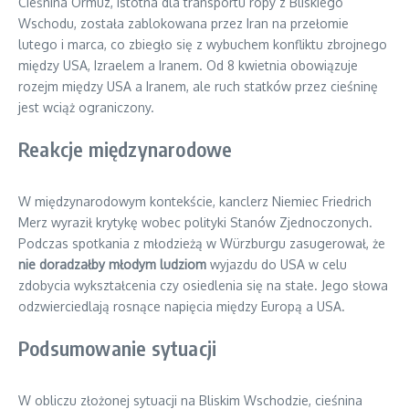
Cieśnina Ormuz, istotna dla transportu ropy z Bliskiego
Wschodu, została zablokowana przez Iran na przełomie
lutego i marca, co zbiegło się z wybuchem konfliktu zbrojnego
między USA, Izraelem a Iranem. Od 8 kwietnia obowiązuje
rozejm między USA a Iranem, ale ruch statków przez cieśninę
jest wciąż ograniczony.
Reakcje międzynarodowe
W międzynarodowym kontekście, kanclerz Niemiec Friedrich
Merz wyraził krytykę wobec polityki Stanów Zjednoczonych.
Podczas spotkania z młodzieżą w Würzburgu zasugerował, że
nie doradzałby młodym ludziom
wyjazdu do USA w celu
zdobycia wykształcenia czy osiedlenia się na stałe. Jego słowa
odzwierciedlają rosnące napięcia między Europą a USA.
Podsumowanie sytuacji
W obliczu złożonej sytuacji na Bliskim Wschodzie, cieśnina