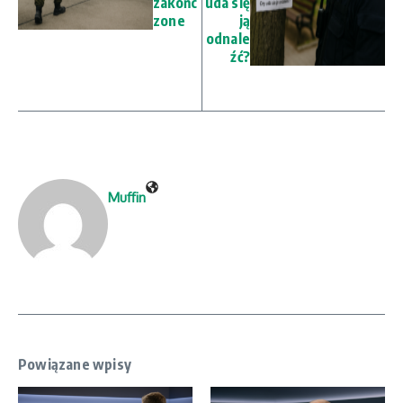
zakońc
uda się
zone
ją
odnale
źć?
Muffin
Powiązane wpisy