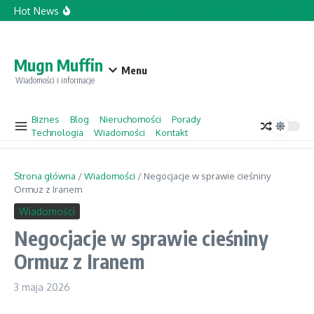
Przejdź do treści
Hot News
Topforcecompany.com Opinie
Jacek Sasin w „Gościu Wydarzeń” 
Mugn Muffin
Menu
Wiadomości i informacje
Biznes
Blog
Nieruchomości
Porady
Technologia
Wiadomości
Kontakt
Strona główna
/
Wiadomości
/
Negocjacje w sprawie cieśniny
Ormuz z Iranem
Wiadomości
Negocjacje w sprawie cieśniny
Ormuz z Iranem
3 maja 2026