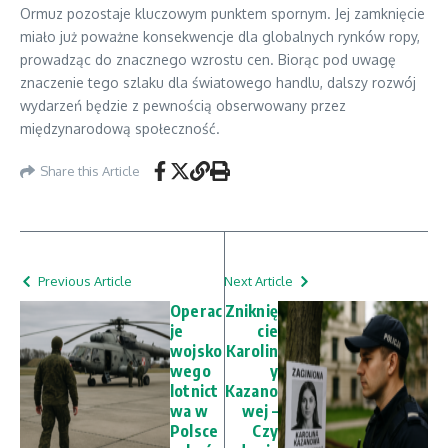
Ormuz pozostaje kluczowym punktem spornym. Jej zamknięcie
miało już poważne konsekwencje dla globalnych rynków ropy,
prowadząc do znacznego wzrostu cen. Biorąc pod uwagę
znaczenie tego szlaku dla światowego handlu, dalszy rozwój
wydarzeń będzie z pewnością obserwowany przez
międzynarodową społeczność.
Share this Article
Previous Article
Next Article
Operac
Zniknię
je
cie
wojsko
Karolin
wego
y
lotnict
Kazano
wa w
wej –
Polsce
Czy