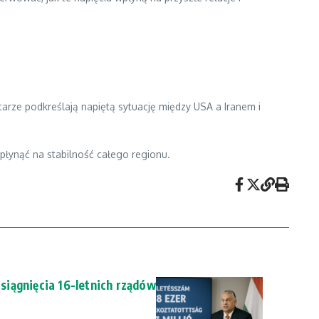
rze podkreślają napiętą sytuację między USA a Iranem i
płynąć na stabilność całego regionu.
iągnięcia 16-letnich rządów