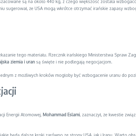
szacowane są na około 440 kg, z czego większość została wzbogaco
niu sugerował, że USA mogą wkrótce otrzymać irańskie zapasy wzbo
zekazanie tego materiału. Rzecznik irańskiego Ministerstwa Spraw Za
nijska ziemia i uran
są święte i nie podlegają negocjacjom.
, jednym z możliwych kroków mogłoby być wzbogacenie uranu do pozio
acji
acji Energii Atomowej,
Mohammad Eslami
, zaznaczył, że kwestie zwią
 jakie będą dalsze kroki zarówno ze strony USA, jak i Iranu. Warto obs