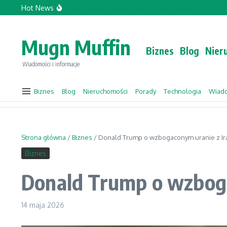
Przejdź do treści
Hot News
Topforcecompany.com Opinie
Jacek Sasin w „Gościu Wydarzeń” – co przyniesi
Mugn Muffin
Biznes
Blog
Nier
Wiadomości i informacje
Biznes
Blog
Nieruchomości
Porady
Technologia
Wiad
Strona główna
/
Biznes
/
Donald Trump o wzbogaconym uranie z Ira
Biznes
Donald Trump o wzboga
14 maja 2026