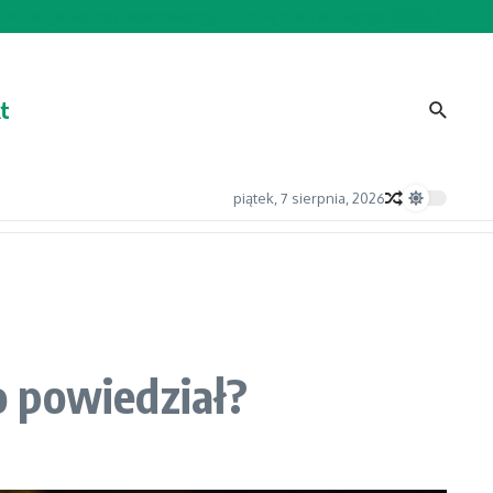
ie prowadził Lewandowskiego?
Który trener nie współpracował z Lewandowskim?
t
piątek, 7 sierpnia, 2026
o powiedział?