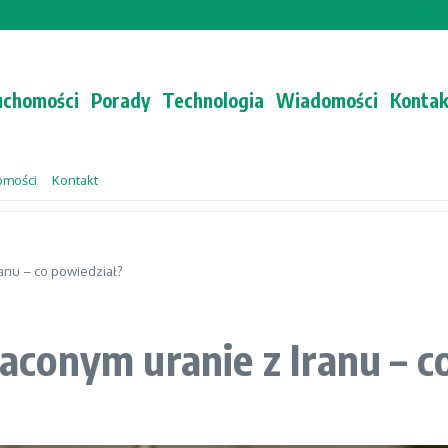
e rozmowa?
Jacek Sasin w Gościu Wydarzeń – Odcinek z 19:15
Który trener n
uchomości
Porady
Technologia
Wiadomości
Kontak
omości
Kontakt
nu – co powiedział?
conym uranie z Iranu – c