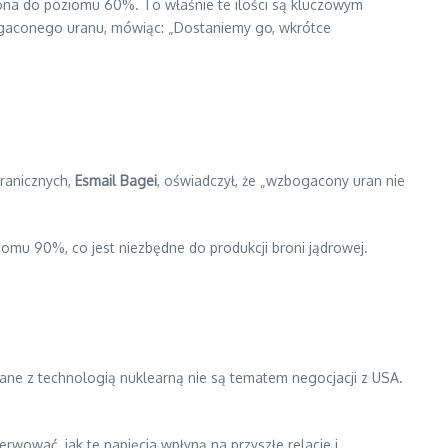
na do poziomu 60%. To właśnie te ilości są kluczowym
gaconego uranu, mówiąc: „Dostaniemy go, wkrótce
granicznych,
Esmail Bagei
, oświadczył, że „wzbogacony uran nie
mu 90%, co jest niezbędne do produkcji broni jądrowej.
zane z technologią nuklearną nie są tematem negocjacji z USA.
erwować, jak te napięcia wpłyną na przyszłe relacje i