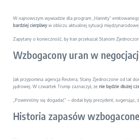
W najnowszym wywiadzie dla program „Hannity” emitowaneg
bardziej cierpliwy
w obliczu aktualnej sytuacji międzynarodowej
Zapytany o konieczność, by Iran przekazał Stanom Zjednocz
Wzbogacony uran w negocjacj
Jak przypomina agencja Reutera, Stany Zjednoczone od lat d
jądrowej. W czwartek Trump zaznaczył, że
nie będzie dłużej cz
„Powinniśmy się dogadać” – dodał były prezydent, sugerując,
Historia zapasów wzbogacon