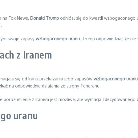
o na Fox News,
Donald Trump
odniósł się do kwestii wzbogaconego ur
.
onym swoje zapasy
wzbogaconego uranu
, Trump odpowiedział, że nie 
ach z Iranem
omagają się od Iranu przekazania jego zapasów
wzbogaconego uranu
ekać
na odpowiednie działania ze strony Teheranu.
 że porozumienie z Iranem jest możliwe, ale wymaga zdecydowanego d
ego uranu