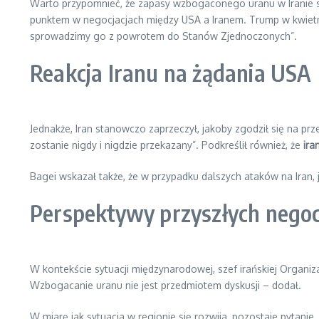
Warto przypomnieć, że zapasy wzbogaconego uranu w Iranie 
punktem w negocjacjach między USA a Iranem. Trump w kwiet
sprowadzimy go z powrotem do Stanów Zjednoczonych”.
Reakcja Iranu na żądania USA
Jednakże, Iran stanowczo zaprzeczył, jakoby zgodził się na pr
zostanie nigdy i nigdzie przekazany”. Podkreślił również, że
ira
Bagei wskazał także, że w przypadku dalszych ataków na Iran
Perspektywy przyszłych negocj
W kontekście sytuacji międzynarodowej, szef irańskiej Organiz
Wzbogacanie uranu nie jest przedmiotem dyskusji – dodał.
W miarę jak sytuacja w regionie się rozwija, pozostaje pytanie,