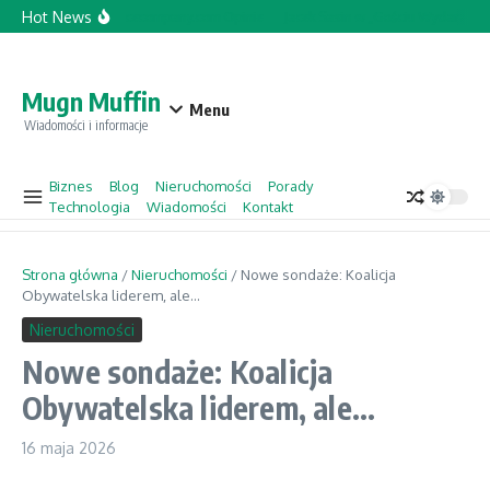
Przejdź do treści
Hot News
Topforcecompany.com Opinie
Jacek Sasin w „Gościu Wydarzeń” 
Mugn Muffin
Menu
Wiadomości i informacje
Biznes
Blog
Nieruchomości
Porady
Technologia
Wiadomości
Kontakt
Strona główna
/
Nieruchomości
/
Nowe sondaże: Koalicja
Obywatelska liderem, ale…
Nieruchomości
Nowe sondaże: Koalicja
Obywatelska liderem, ale…
16 maja 2026