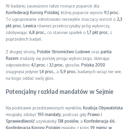
W badaniu zauważono także rosnące poparcie dla
Konfederacji Korony Polskiej
, której poparcie wynosi
9,1 proc.
To ugrupowanie odnotowało niezwykle znaczący wzrost o
2,3
pkt proc.
Lewica
również przekroczyłaby próg wyborczy,
zdobywając
6,8 proc.
, co stanowi spadek o
1,7 pkt proc.
z
poprzednich badań.
Z drugiej strony,
Polskie Stronnictwo Ludowe
oraz
partia
Razem
znalazły się poniżej progu wyborczego, zbierając
odpowiednio
4,1 proc.
i
3,1 proc.
głosów.
Polska 2050
osiągnęła jedynie
1,4 proc.
, a
5,9 proc.
badanych wciąż nie wie,
na kogo oddać swój głos.
Potencjalny rozkład mandatów w Sejmie
Na podstawie przedstawionych wyników,
Koalicja Obywatelska
mogłaby zdobyć
193 mandaty
, podczas gdy
Prawo i
Sprawiedliwość
uzyskałoby
138 posłów
, a
Konfederacja
66
.
Konfederacja Korony Polskiej
miałaby z kolei
39 miejsc w