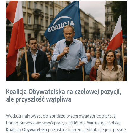
Koalicja Obywatelska na czołowej pozycji,
ale przyszłość wątpliwa
Według najnowszego
sondażu
przeprowadzonego przez
United Surveys we współpracy z IBRiS dla Wirtualnej Polski,
Koalicja Obywatelska
pozostaje liderem, jednak nie jest pewne,