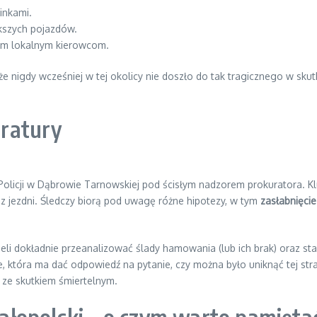
inkami.
kszych pojazdów.
ym lokalnym kierowcom.
że nigdy wcześniej w tej okolicy nie doszło do tak tragicznego w s
ratury
Policji w Dąbrowie Tarnowskiej pod ścisłym nadzorem prokuratora. 
 z jezdni. Śledczy biorą pod uwagę różne hipotezy, w tym
zasłabnięci
li dokładnie przeanalizować ślady hamowania (lub ich brak) oraz st
 która ma dać odpowiedź na pytanie, czy można było uniknąć tej strasz
ze skutkiem śmiertelnym.