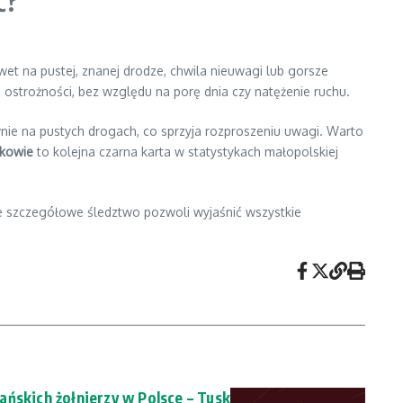
ć?
t na pustej, znanej drodze, chwila nieuwagi lub gorsze
strożności, bez względu na porę dnia czy natężenie ruchu.
wnie na pustych drogach, co sprzyja rozproszeniu uwagi. Warto
kowie
to kolejna czarna karta w statystykach małopolskiej
że szczegółowe śledztwo pozwoli wyjaśnić wszystkie
ńskich żołnierzy w Polsce – Tusk