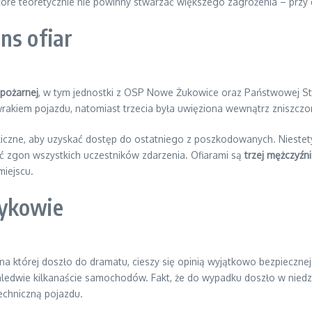
tóre teoretycznie nie powinny stwarzać większego zagrożenia – prz
ns ofiar
 pożarnej
, w tym jednostki z OSP Nowe Żukowice oraz Państwowej Stra
 wrakiem pojazdu, natomiast trzecia była uwięziona wewnątrz zniszczon
uliczne, aby uzyskać dostęp do ostatniego z poszkodowanych. Nieste
ić zgon wszystkich uczestników zdarzenia. Ofiarami są
trzej mężczyźn
miejscu.
mykowie
 na której doszło do dramatu, cieszy się opinią wyjątkowo bezpieczne
aledwie kilkanaście samochodów. Fakt, że do wypadku doszło w niedzie
echniczną pojazdu.