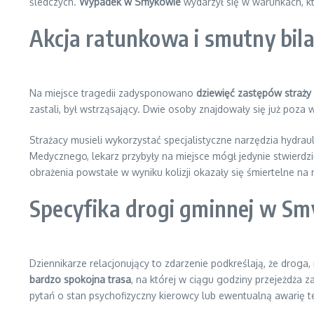
śledczych.
Wypadek w Smykowie
wydarzył się w warunkach, k
Akcja ratunkowa i smutny bila
Na miejsce tragedii zadysponowano
dziewięć zastępów straży
zastali, był wstrząsający. Dwie osoby znajdowały się już poza
Strażacy musieli wykorzystać specjalistyczne narzędzia hydra
Medycznego, lekarz przybyły na miejsce mógł jedynie stwierdz
obrażenia powstałe w wyniku kolizji okazały się śmiertelne na 
Specyfika drogi gminnej w S
Dziennikarze relacjonujący to zdarzenie podkreślają, że droga,
bardzo spokojna trasa
, na której w ciągu godziny przejeżdża z
pytań o stan psychofizyczny kierowcy lub ewentualną awarię t