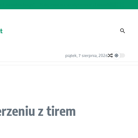
 Lewandowskiego?
Który trener nie współpracował z Lewandowskim?
Wszechst
t
piątek, 7 sierpnia, 2026
zeniu z tirem