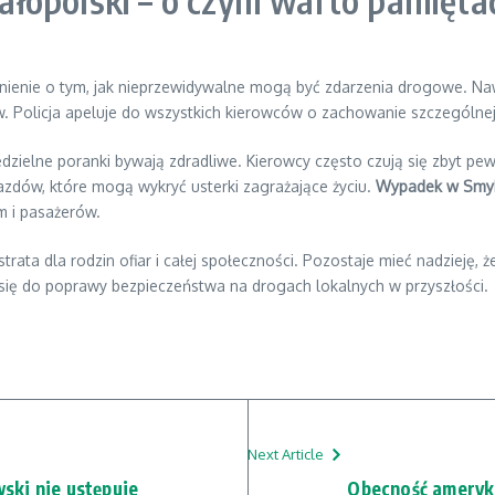
łopolski – o czym warto pamięta
enie o tym, jak nieprzewidywalne mogą być zdarzenia drogowe. Nawe
olicja apeluje do wszystkich kierowców o zachowanie szczególnej o
zielne poranki bywają zdradliwe. Kierowcy często czują się zbyt pe
azdów, które mogą wykryć usterki zagrażające życiu.
Wypadek w Smy
m i pasażerów.
ta dla rodzin ofiar i całej społeczności. Pozostaje mieć nadzieję, 
ą się do poprawy bezpieczeństwa na drogach lokalnych w przyszłości.
Next Article
ski nie ustępuje
Obecność ameryka