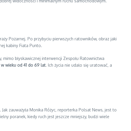
y dobrej widoczności i minimalnym ruchu samochodowym.
ży Pożarnej. Po przybyciu pierwszych ratowników, obraz jaki
ej kabiny Fiata Punto.
ty, mimo błyskawicznej interwencji Zespołu Ratownictwa
i w wieku od 41 do 69 lat
. Ich życia nie udało się uratować, a
j. Jak zauważyła Monika Różyc, reporterka Polsat News, jest to
lny poranek, kiedy ruch jest jeszcze mniejszy, budzi wiele