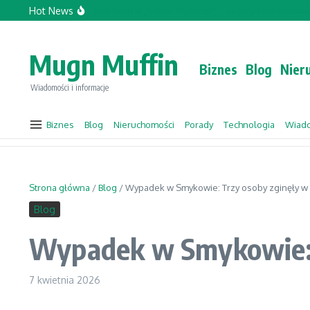
Przejdź do treści
Hot News
pany.com Opinie
Jacek Sasin w „Gościu Wydarzeń” – co przyniesie rozmowa?
Mugn Muffin
Biznes
Blog
Nier
Wiadomości i informacje
Biznes
Blog
Nieruchomości
Porady
Technologia
Wiad
Strona główna
/
Blog
/
Wypadek w Smykowie: Trzy osoby zginęły w 
Blog
Wypadek w Smykowie: T
7 kwietnia 2026