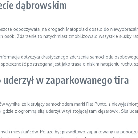
ecie dąbrowskim
eszcze odpoczywała, na drogach Małopolski doszło do niewyobrażalne
ch osób. Zdarzenie to natychmiast zmobilizowało wszystkie służby ra
o. Informacja dotyczyła drastycznego zderzenia samochodu osobow
 społeczność postrzegana jest jako trasa o niskim natężeniu ruchu, s
o uderzył w zaparkowanego tira
dków wynika, że kierujący samochodem marki Fiat Punto, z niewyjaśnio
e
, gdzie z ogromną siłą uderzył w tył stojącej tam ciężarówki. Siła u
icznych mieszkańców. Pojazd był prawidłowo zaparkowany na poboczu,