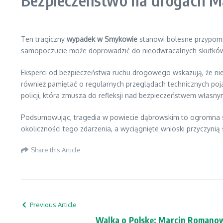
Bezpieczeństwo na drogach Ma
Ten tragiczny
wypadek w Smykowie
stanowi bolesne przypomni
samopoczucie może doprowadzić do nieodwracalnych skutków. P
Eksperci od bezpieczeństwa ruchu drogowego wskazują, że nied
również pamiętać o regularnych przeglądach technicznych poj
policji, która zmusza do refleksji nad bezpieczeństwem własny
Podsumowując, tragedia w powiecie dąbrowskim to ogromna stra
okoliczności tego zdarzenia, a wyciągnięte wnioski przyczyni
Share this Article
Previous Article
Walka o Polskę: Marcin Romanow