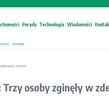
Jacek Sasin w Gościu Wydarzeń – Odcinek z 19:15
Który trener nie prowadził
uchomości
Porady
Technologia
Wiadomości
Kontak
omości
Kontakt
zderzeniu z tirem
rzy osoby zginęły w zder