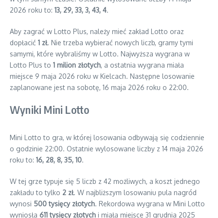
2026 roku to:
13, 29, 33, 3, 43, 4
.
Aby zagrać w Lotto Plus, należy mieć zakład Lotto oraz
dopłacić
1 zł
. Nie trzeba wybierać nowych liczb, gramy tymi
samymi, które wybraliśmy w Lotto. Najwyższa wygrana w
Lotto Plus to
1 milion złotych
, a ostatnia wygrana miała
miejsce 9 maja 2026 roku w Kielcach. Następne losowanie
zaplanowane jest na sobotę, 16 maja 2026 roku o 22:00.
Wyniki Mini Lotto
Mini Lotto to gra, w której losowania odbywają się codziennie
o godzinie 22:00. Ostatnie wylosowane liczby z 14 maja 2026
roku to:
16, 28, 8, 35, 10
.
W tej grze typuje się 5 liczb z 42 możliwych, a koszt jednego
zakładu to tylko
2 zł
. W najbliższym losowaniu pula nagród
wynosi
500 tysięcy złotych
. Rekordowa wygrana w Mini Lotto
wyniosła
611 tysięcy złotych
i miała miejsce 31 grudnia 2025