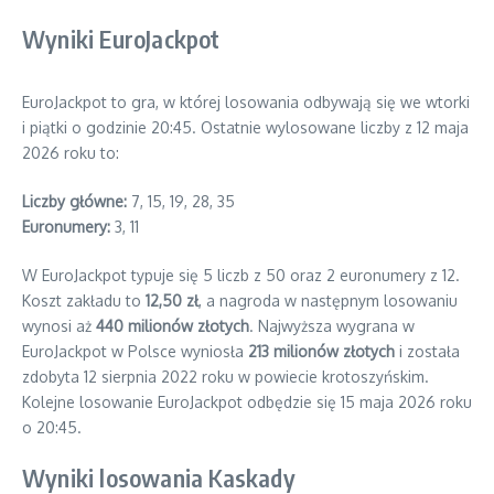
Wyniki EuroJackpot
EuroJackpot to gra, w której losowania odbywają się we wtorki
i piątki o godzinie 20:45. Ostatnie wylosowane liczby z 12 maja
2026 roku to:
Liczby główne:
7, 15, 19, 28, 35
Euronumery:
3, 11
W EuroJackpot typuje się 5 liczb z 50 oraz 2 euronumery z 12.
Koszt zakładu to
12,50 zł
, a nagroda w następnym losowaniu
wynosi aż
440 milionów złotych
. Najwyższa wygrana w
EuroJackpot w Polsce wyniosła
213 milionów złotych
i została
zdobyta 12 sierpnia 2022 roku w powiecie krotoszyńskim.
Kolejne losowanie EuroJackpot odbędzie się 15 maja 2026 roku
o 20:45.
Wyniki losowania Kaskady