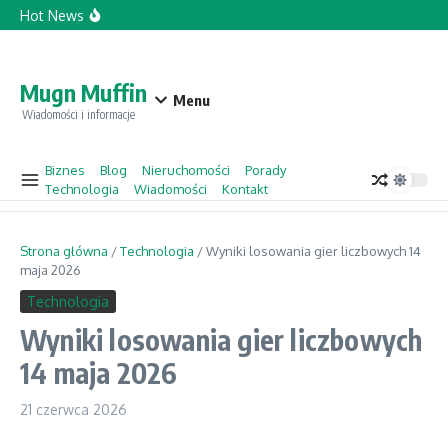
Przejdź do treści
Hot News
Topforcecompany.com Opinie
Jacek Sasin w „Gościu Wydarzeń” –
Mugn Muffin
Menu
Wiadomości i informacje
Biznes
Blog
Nieruchomości
Porady
Technologia
Wiadomości
Kontakt
Strona główna
/
Technologia
/
Wyniki losowania gier liczbowych 14
maja 2026
Technologia
Wyniki losowania gier liczbowych
14 maja 2026
21 czerwca 2026