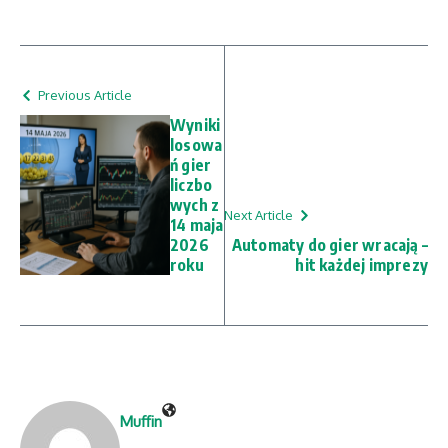
Previous Article
Wyniki
losowa
ń gier
liczbo
wych z
Next Article
14 maja
2026
Automaty do gier wracają –
roku
hit każdej imprezy
Muffin