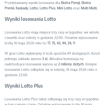
Przedstawiamy wyniki losowania dla
Ekstra Pensji
,
Ekstra
Premii
,
Kaskady
,
Lotto
,
Lotto Plus
,
Mini Lotto
oraz
Multi Multi
.
Wyniki losowania Lotto
Losowania Lotto mają miejsce trzy razy w tygodniu: we wtorki,
czwartki oraz soboty o godzinie 22:00. Ostatnie wylosowane
liczby 14 maja 2026 roku to:
17, 15, 42, 44, 24, 9
.
W grze Lotto wybieramy 6 liczb spośród 49 dostępnych. Koszt
jednego zakładu wynosi
3 zł
. Aktualna kumulacja na
nadchodzące losowanie wynosi aż
2 miliony złotych
. Kolejne
losowanie Lotto odbędzie się w sobotę, 16 maja 2026 roku o
godzinie 22:00.
Wyniki Lotto Plus
Losowania Lotto Plus także odbywają się trzy razy w tygodniu
w tym samym czasie. Ostatnie wylosowane liczby 14 maja