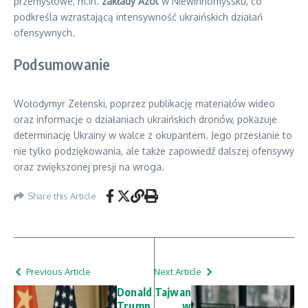
przemysłowe, m.in.
zakłady Azot
w Niewinnomyssku, co
podkreśla wzrastającą intensywność ukraińskich działań
ofensywnych.
Podsumowanie
Wołodymyr Zełenski, poprzez publikację materiałów wideo
oraz informacje o działaniach ukraińskich dronów, pokazuje
determinację Ukrainy w walce z okupantem. Jego przesłanie to
nie tylko podziękowania, ale także zapowiedź dalszej ofensywy
oraz zwiększonej presji na wroga.
Share this Article
Previous Article
Next Article
Donald
Tajwan
Trump
w