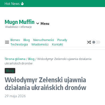
Przejdź do treści
Hot News
Topforcecompany.com Opinie
Jacek Sasin w „Gościu Wydarzeń” 
Mugn Muffin
Menu
Wiadomości i informacje
Biznes
Blog
Nieruchomości
Porady
Technologia
Wiadomości
Kontakt
Strona główna
/
Blog
/
Wołodymyr Zełenski ujawnia działania
ukraińskich dronów
Blog
Wołodymyr Zełenski ujawnia
działania ukraińskich dronów
29 maja 2026