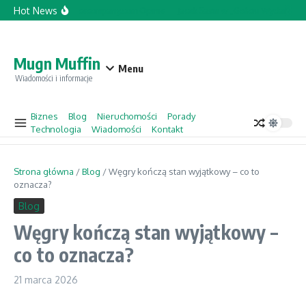
Przejdź do treści
Hot News
Topforcecompany.com Opinie
Jacek Sasin w „Gościu Wydarzeń” 
Mugn Muffin
Menu
Wiadomości i informacje
Biznes
Blog
Nieruchomości
Porady
Technologia
Wiadomości
Kontakt
Strona główna
/
Blog
/
Węgry kończą stan wyjątkowy – co to
oznacza?
Blog
Węgry kończą stan wyjątkowy –
co to oznacza?
21 marca 2026