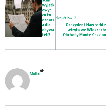
stan
wyjątk
owy:
co to
Next Article
oznacz
a dla
Prezydent Nawrocki z
obywa
wizytą we Włoszech:
teli?
Obchody Monte Cassino
Muffin