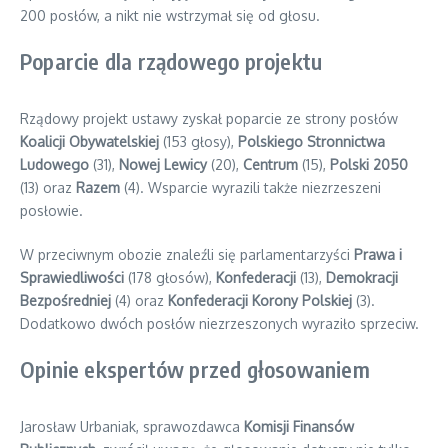
200 posłów, a nikt nie wstrzymał się od głosu.
Poparcie dla rządowego projektu
Rządowy projekt ustawy zyskał poparcie ze strony posłów
Koalicji Obywatelskiej
(153 głosy),
Polskiego Stronnictwa
Ludowego
(31),
Nowej Lewicy
(20),
Centrum
(15),
Polski 2050
(13) oraz
Razem
(4). Wsparcie wyrazili także niezrzeszeni
posłowie.
W przeciwnym obozie znaleźli się parlamentarzyści
Prawa i
Sprawiedliwości
(178 głosów),
Konfederacji
(13),
Demokracji
Bezpośredniej
(4) oraz
Konfederacji Korony Polskiej
(3).
Dodatkowo dwóch posłów niezrzeszonych wyraziło sprzeciw.
Opinie ekspertów przed głosowaniem
Jarosław Urbaniak, sprawozdawca
Komisji Finansów