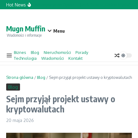
Przejdź do treści
Hot News
Topforcecompany.com Opinie
Jacek Sasin w „Gościu Wydarzeń” 
Mugn Muffin
Menu
Wiadomości i informacje
Biznes
Blog
Nieruchomości
Porady
Technologia
Wiadomości
Kontakt
Strona główna
/
Blog
/
Sejm przyjął projekt ustawy o kryptowalutach
Blog
Sejm przyjął projekt ustawy o
kryptowalutach
20 maja 2026