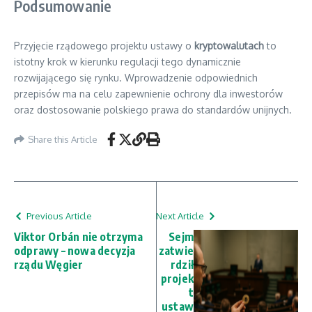
Podsumowanie
Przyjęcie rządowego projektu ustawy o
kryptowalutach
to
istotny krok w kierunku regulacji tego dynamicznie
rozwijającego się rynku. Wprowadzenie odpowiednich
przepisów ma na celu zapewnienie ochrony dla inwestorów
oraz dostosowanie polskiego prawa do standardów unijnych.
Share this Article
Previous Article
Next Article
Viktor Orbán nie otrzyma
Sejm
odprawy – nowa decyzja
zatwie
rządu Węgier
rdził
projek
t
ustaw