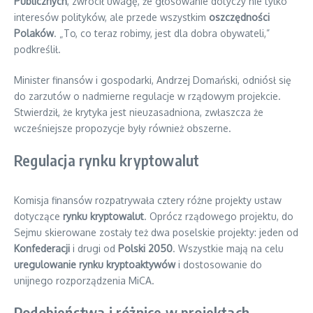
Publicznych
, zwrócił uwagę, że głosowanie dotyczy nie tylko
interesów polityków, ale przede wszystkim
oszczędności
Polaków
. „To, co teraz robimy, jest dla dobra obywateli,”
podkreślił.
Minister finansów i gospodarki, Andrzej Domański, odniósł się
do zarzutów o nadmierne regulacje w rządowym projekcie.
Stwierdził, że krytyka jest nieuzasadniona, zwłaszcza że
wcześniejsze propozycje były również obszerne.
Regulacja rynku kryptowalut
Komisja finansów rozpatrywała cztery różne projekty ustaw
dotyczące
rynku kryptowalut
. Oprócz rządowego projektu, do
Sejmu skierowane zostały też dwa poselskie projekty: jeden od
Konfederacji
i drugi od
Polski 2050
. Wszystkie mają na celu
uregulowanie rynku kryptoaktywów
i dostosowanie do
unijnego rozporządzenia MiCA.
Podobieństwa i różnice w projektach