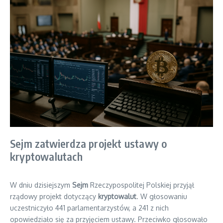
Sejm zatwierdza projekt ustawy o
kryptowalutach
W dniu dzisiejszym
Sejm
Rzeczypospolitej Polskiej przyjął
rządowy projekt dotyczący
kryptowalut
. W głosowaniu
uczestniczyło 441 parlamentarzystów, a 241 z nich
opowiedziało się za przyjęciem ustawy. Przeciwko głosowało