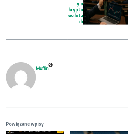
y o
krypto
waluta
ch
Muffin
Powiązane wpisy