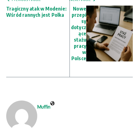
Tragiczny atak w Modenie:
Nowe
Wśród rannych jest Polka
przepi
sy
dotycz
ące
stażu
pracy
w
Polsce
Muffin