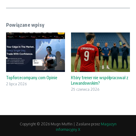
Powiązane wpisy
Topforcecompany.com Opinie
Który trener nie współpracował z
Lewandowskim?
2 lipca 2026
25 czerwca 2026
Copyright © 2026 Mugn Muffin | Zasilane przez
Magazyn
informacyjny X