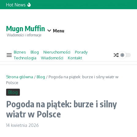
Przejdź do treści
Hot News
Topforcecompany.com Opinie
Jacek Sasin w „Gościu Wydarzeń” 
Mugn Muffin
Menu
Wiadomości i informacje
Biznes
Blog
Nieruchomości
Porady
Technologia
Wiadomości
Kontakt
Strona główna
/
Blog
/
Pogoda na piątek: burze i silny wiatr w
Polsce
Blog
Pogoda na piątek: burze i silny
wiatr w Polsce
14 kwietnia 2026