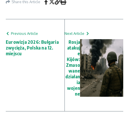
Share this Article
Previous Article
Next Article
Eurowizja 2026: Bułgaria
Rosja
zwycięża, Polska na 12.
atakuj
miejscu
e
Kijów:
Zmaso
wane
działan
ia
wojen
ne