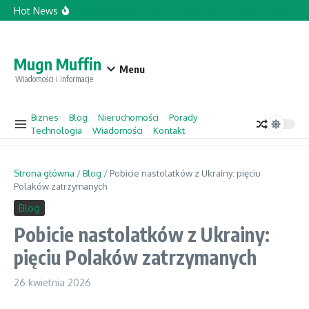
Przejdź do treści
Hot News
Topforcecompany.com Opinie
Jacek Sasin w „Gościu Wydarzeń” 
Mugn Muffin
Menu
Wiadomości i informacje
Biznes
Blog
Nieruchomości
Porady
Technologia
Wiadomości
Kontakt
Strona główna
/
Blog
/
Pobicie nastolatków z Ukrainy: pięciu
Polaków zatrzymanych
Blog
Pobicie nastolatków z Ukrainy:
pięciu Polaków zatrzymanych
26 kwietnia 2026