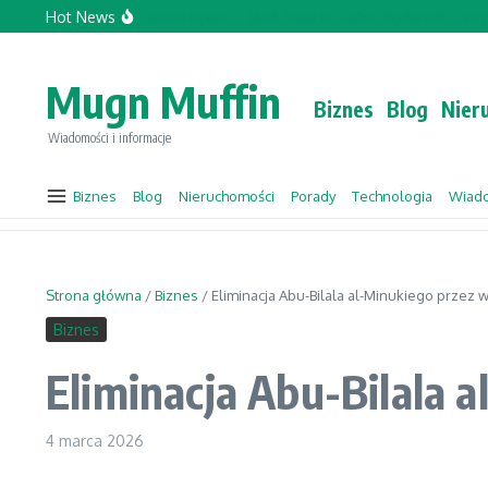
Przejdź do treści
Hot News
Topforcecompany.com Opinie
Jacek Sasin w „Gościu Wydarzeń” – co prz
Mugn Muffin
Biznes
Blog
Nier
Wiadomości i informacje
Biznes
Blog
Nieruchomości
Porady
Technologia
Wiad
Strona główna
/
Biznes
/
Eliminacja Abu-Bilala al-Minukiego przez w
Biznes
Eliminacja Abu-Bilala a
4 marca 2026