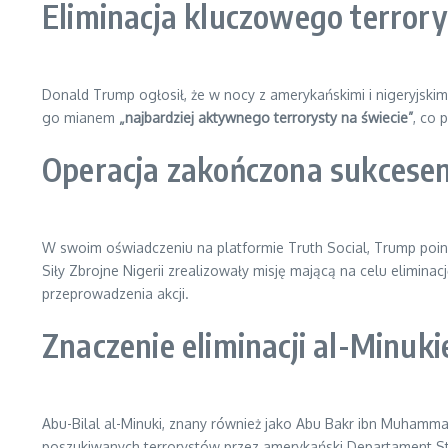
Eliminacja kluczowego terrory
Donald Trump ogłosił, że w nocy z amerykańskimi i nigeryjskim
go mianem
„najbardziej aktywnego terrorysty na świecie”
, co 
Operacja zakończona sukcese
W swoim oświadczeniu na platformie Truth Social, Trump poin
Siły Zbrojne Nigerii zrealizowały misję mającą na celu elimin
przeprowadzenia akcji.
Znaczenie eliminacji al-Minuk
Abu-Bilal al-Minuki, znany również jako Abu Bakr ibn Muhammad ib
poszukiwanych terrorystów przez amerykański Departament Stan