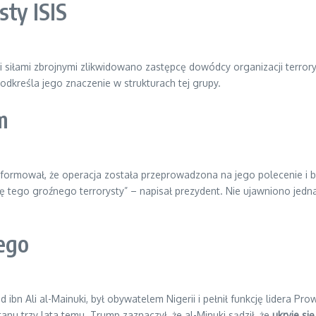
sty ISIS
i siłami zbrojnymi zlikwidowano zastępcę dowódcy organizacji terror
podkreśla jego znaczenie w strukturach tej grupy.
m
formował, że operacja została przeprowadzona na jego polecenie i 
ację tego groźnego terrorysty” – napisał prezydent. Nie ujawniono jed
iego
n Ali al-Mainuki, był obywatelem Nigerii i pełnił funkcję lidera Prowi
u trzy lata temu. Trump zaznaczył, że al-Minuki sądził, że
ukryje si