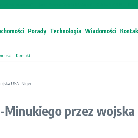
yniesie rozmowa?
Jacek Sasin w Gościu Wydarzeń – Odcinek z 19:15
Który tr
uchomości
Porady
Technologia
Wiadomości
Kontak
omości
Kontakt
ojska USA i Nigerii
l-Minukiego przez wojska 