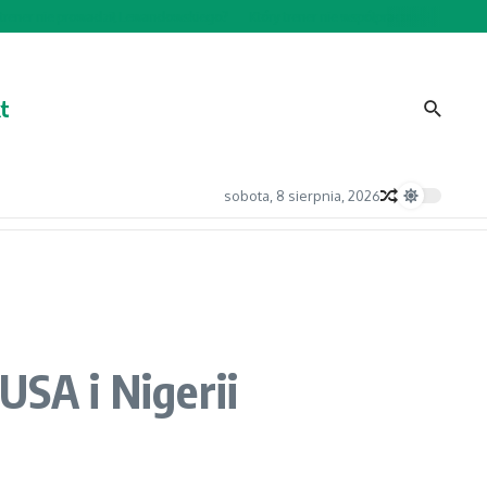
ener nie prowadził Lewandowskiego?
Który trener nie współpracował z Lewando
t
sobota, 8 sierpnia, 2026
USA i Nigerii