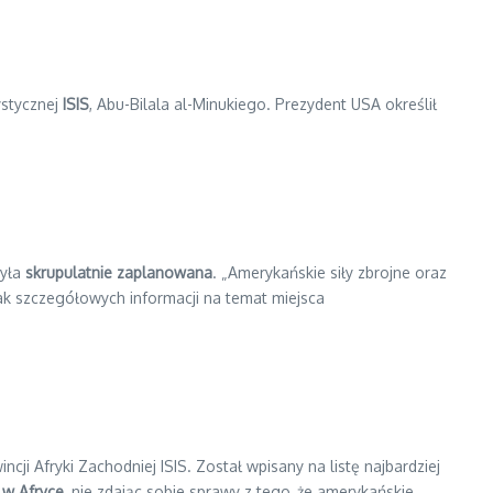
ystycznej
ISIS
, Abu-Bilala al-Minukiego. Prezydent USA określił
była
skrupulatnie zaplanowana
. „Amerykańskie siły zbrojne oraz
nak szczegółowych informacji na temat miejsca
ncji Afryki Zachodniej ISIS. Został wpisany na listę najbardziej
ę w Afryce
, nie zdając sobie sprawy z tego, że amerykańskie