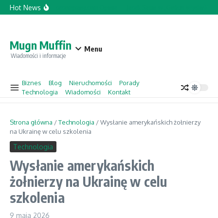
Przejdź do treści
Hot News
Topforcecompany.com Opinie
Jacek Sasin w „Gościu Wydarzeń” –
Mugn Muffin
Menu
Wiadomości i informacje
Biznes
Blog
Nieruchomości
Porady
Technologia
Wiadomości
Kontakt
Strona główna
/
Technologia
/
Wysłanie amerykańskich żołnierzy
na Ukrainę w celu szkolenia
Technologia
Wysłanie amerykańskich
żołnierzy na Ukrainę w celu
szkolenia
9 maja 2026