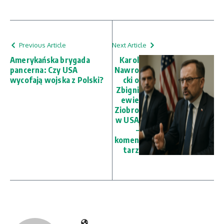
Previous Article
Next Article
Amerykańska brygada
Karol
pancerna: Czy USA
Nawro
wycofają wojska z Polski?
cki o
Zbigni
ewie
Ziobro
w USA
–
komen
tarz