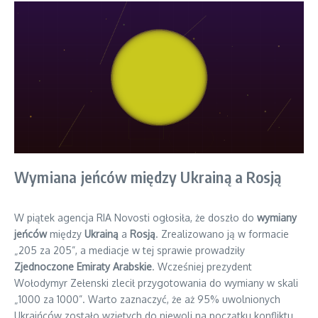
Wymiana jeńców między Ukrainą a Rosją
W piątek agencja RIA Novosti ogłosiła, że doszło do
wymiany
jeńców
między
Ukrainą
a
Rosją
. Zrealizowano ją w formacie
„205 za 205”, a mediacje w tej sprawie prowadziły
Zjednoczone Emiraty Arabskie
. Wcześniej prezydent
Wołodymyr Zełenski zlecił przygotowania do wymiany w skali
„1000 za 1000”. Warto zaznaczyć, że aż 95% uwolnionych
Ukraińców zostało wziętych do niewoli na początku konfliktu.