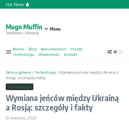
Przejdź do treści
Hot News
Topforcecompany.com Opinie
Jacek Sasin w „Gościu Wydarzeń” 
Mugn Muffin
Menu
Wiadomości i informacje
Biznes
Blog
Nieruchomości
Porady
Technologia
Wiadomości
Kontakt
Strona główna
/
Technologia
/
Wymiana jeńców między Ukrainą a
Rosją: szczegóły i fakty
Technologia
Wymiana jeńców między Ukrainą
a Rosją: szczegóły i fakty
10 kwietnia 2026