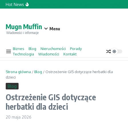
Przejdź do treści
Hot News
Topforcecompany.com Opinie
Jacek Sasin w „Gościu Wydarzeń” 
Mugn Muffin
Menu
Wiadomości i informacje
Biznes
Blog
Nieruchomości
Porady
Technologia
Wiadomości
Kontakt
Strona główna
/
Blog
/
Ostrzeżenie GIS dotyczące herbatki dla
dzieci
Blog
Ostrzeżenie GIS dotyczące
herbatki dla dzieci
20 maja 2026