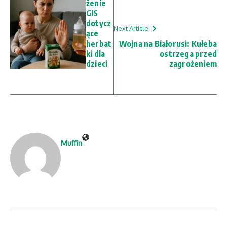
żenie
GIS
dotycz
Next Article
ące
herbat
Wojna na Białorusi: Kułeba
ki dla
ostrzega przed
dzieci
zagrożeniem
Muffin