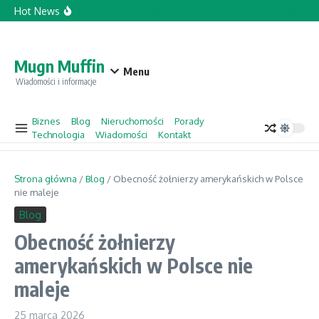
Przejdź do treści
Hot News
Topforcecompany.com Opinie
Jacek Sasin w „Gościu Wydarzeń” 
Mugn Muffin
Menu
Wiadomości i informacje
Biznes
Blog
Nieruchomości
Porady
Technologia
Wiadomości
Kontakt
Strona główna
/
Blog
/
Obecność żołnierzy amerykańskich w Polsce
nie maleje
Blog
Obecność żołnierzy
amerykańskich w Polsce nie
maleje
25 marca 2026