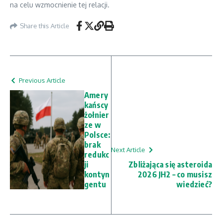
na celu wzmocnienie tej relacji.
Share this Article
Previous Article
Amery
kańscy
żołnier
ze w
Polsce:
brak
Next Article
redukc
ji
Zbliżająca się asteroida
kontyn
2026 JH2 – co musisz
gentu
wiedzieć?