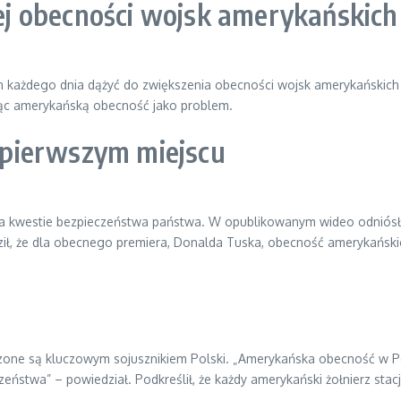
j obecności wojsk amerykańskich
ien każdego dnia dążyć do zwiększenia obecności wojsk amerykańskic
tując amerykańską obecność jako problem.
pierwszym miejscu
ę na kwestie bezpieczeństwa państwa. W opublikowanym wideo odniósł
dził, że dla obecnego premiera, Donalda Tuska, obecność amerykański
zone są kluczowym sojusznikiem Polski. „Amerykańska obecność w P
czeństwa” – powiedział. Podkreślił, że każdy amerykański żołnierz sta