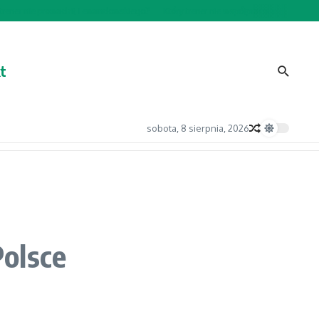
ener nie prowadził Lewandowskiego?
Który trener nie współpracował z Lewando
t
sobota, 8 sierpnia, 2026
Polsce