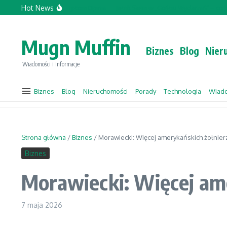
Przejdź do treści
Hot News
Topforcecompany.com Opinie
Jacek Sasin w „Gościu Wydarzeń” – co prz
Mugn Muffin
Biznes
Blog
Nier
Wiadomości i informacje
Biznes
Blog
Nieruchomości
Porady
Technologia
Wiad
Strona główna
/
Biznes
/
Morawiecki: Więcej amerykańskich żołnier
Biznes
Morawiecki: Więcej am
7 maja 2026