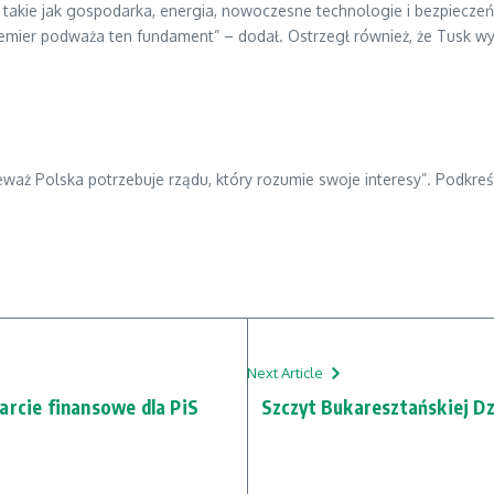
 takie jak gospodarka, energia, nowoczesne technologie i bezpiecz
remier podważa ten fundament” – dodał. Ostrzegł również, że Tusk w
eważ Polska potrzebuje rządu, który rozumie swoje interesy”. Podkre
Next Article
arcie finansowe dla PiS
Szczyt Bukaresztańskiej D