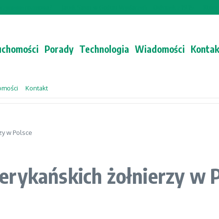
yniesie rozmowa?
Jacek Sasin w Gościu Wydarzeń – Odcinek z 19:15
Który tr
uchomości
Porady
Technologia
Wiadomości
Kontak
omości
Kontakt
zy w Polsce
erykańskich żołnierzy w 