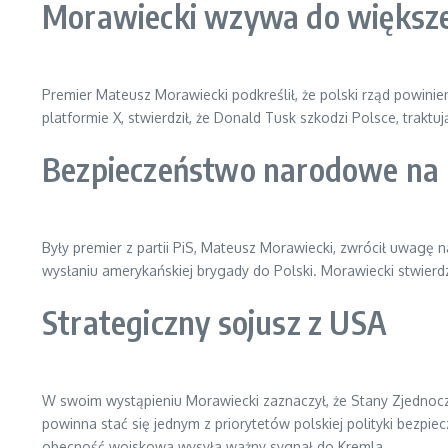
Morawiecki wzywa do większe
Premier Mateusz Morawiecki podkreślił, że polski rząd powin
platformie X, stwierdził, że Donald Tusk szkodzi Polsce, trak
Bezpieczeństwo narodowe na 
Były premier z partii PiS, Mateusz Morawiecki, zwrócił uwag
wysłaniu amerykańskiej brygady do Polski. Morawiecki stwier
Strategiczny sojusz z USA
W swoim wystąpieniu Morawiecki zaznaczył, że Stany Zjednoc
powinna stać się jednym z priorytetów polskiej polityki bezpie
obecność wojskowa wysyła ważny sygnał do Kremla.